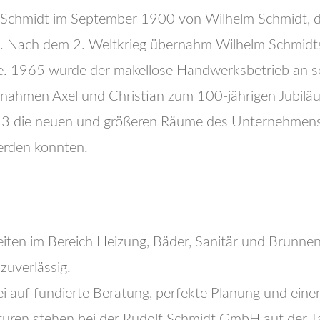
Schmidt im September 1900 von Wilhelm Schmidt, 
d. Nach dem 2. Weltkrieg übernahm Wilhelm Schmidts
. 1965 wurde der makellose Handwerksbetrieb an se
nahmen Axel und Christian zum 100-jährigen Jubilä
2013 die neuen und größeren Räume des Unternehmen
erden konnten.
eiten im Bereich Heizung, Bäder, Sanitär und Brunne
zuverlässig.
 auf fundierte Beratung, perfekte Planung und eine
uren stehen bei der Rudolf Schmidt GmbH auf der 