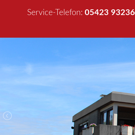
Service-Telefon:
05423 93236