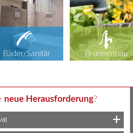
Bäder/Sanitär
Brunnenbau
ne
neue Herausforderung
?
/d)